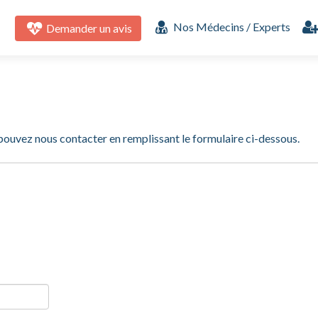
Aller
au
Nos Médecins / Experts
Demander un avis
contenu
principal
 pouvez nous contacter en remplissant le formulaire ci-dessous.