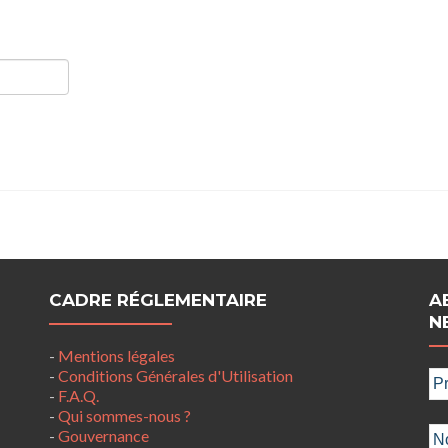
CADRE RÉGLEMENTAIRE
A
N
-
Mentions légales
-
Conditions Générales d'Utilisation
-
F.A.Q.
-
Qui sommes-nous ?
-
Gouvernance