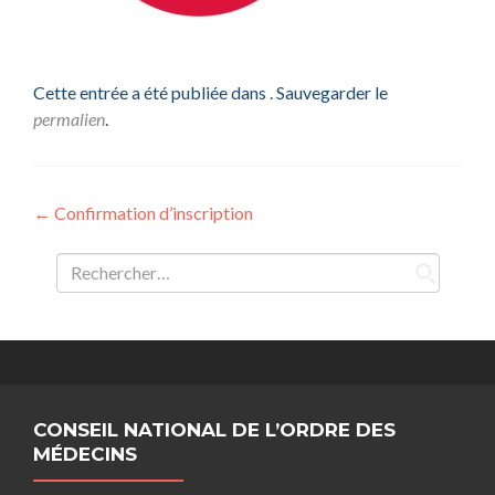
Cette entrée a été publiée dans . Sauvegarder le
permalien
.
Navigation
←
Confirmation d’inscription
de
Rechercher :
l’article
CONSEIL NATIONAL DE L’ORDRE DES
MÉDECINS