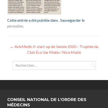
Cette entrée a été publiée dans . Sauvegarder le
permalien
.
Navigation
←
AvisMedic.fr start-up de l’année 2020 – Trophée du
Club Eco Var Matin / Nice Matin
de
l’article
Rechercher :
CONSEIL NATIONAL DE L’ORDRE DES
MÉDECINS