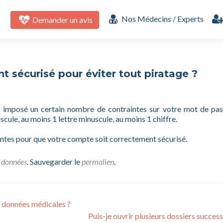
Aller
au
Nos Médecins / Experts
Demander un avis
contenu
principal
 sécurisé pour éviter tout piratage ?
 a imposé un certain nombre de contraintes sur votre mot de pas
scule, au moins 1 lettre minuscule, au moins 1 chiffre.
antes pour que votre compte soit correctement sécurisé.
s données
. Sauvegarder le
permalien
.
 données médicales ?
Puis-je ouvrir plusieurs dossiers success