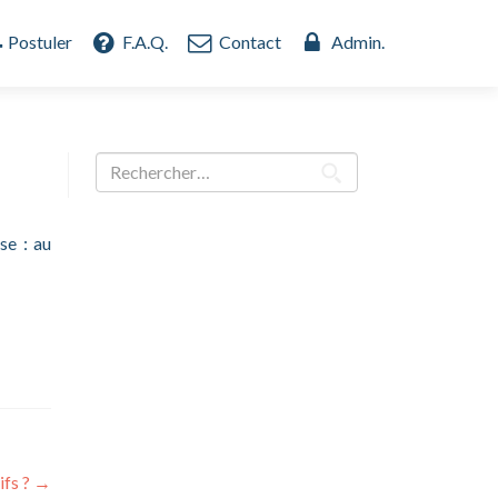
Postuler
F.A.Q.
Contact
Admin.
Rechercher :
se : au
ifs ?
→