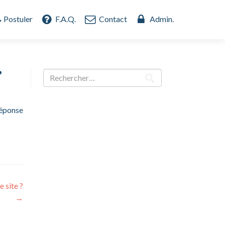
Postuler
F.A.Q.
Contact
Admin.
?
Rechercher :
réponse
 site ?
→