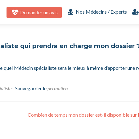
Aller
au
Nos Médecins / Experts
Demander un avis
contenu
principal
ialiste qui prendra en charge mon dossier 
ine quel Médecin spécialiste sera le mieux à même d’apporter une 
alistes
. Sauvegarder le
permalien
.
Combien de temps mon dossier est-il disponible sur le